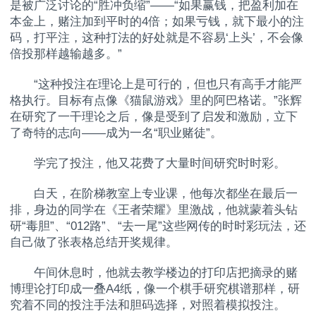
是被广泛讨论的“胜冲负缩”——“如果赢钱，把盈利加在
本金上，赌注加到平时的4倍；如果亏钱，就下最小的注
码，打平注，这种打法的好处就是不容易‘上头’，不会像
倍投那样越输越多。”
“这种投注在理论上是可行的，但也只有高手才能严
格执行。目标有点像《猫鼠游戏》里的阿巴格诺。”张辉
在研究了一干理论之后，像是受到了启发和激励，立下
了奇特的志向——成为一名“职业赌徒”。
学完了投注，他又花费了大量时间研究时时彩。
白天，在阶梯教室上专业课，他每次都坐在最后一
排，身边的同学在《王者荣耀》里激战，他就蒙着头钻
研“毒胆”、“012路”、“去一尾”这些网传的时时彩玩法，还
自己做了张表格总结开奖规律。
午间休息时，他就去教学楼边的打印店把摘录的赌
博理论打印成一叠A4纸，像一个棋手研究棋谱那样，研
究着不同的投注手法和胆码选择，对照着模拟投注。