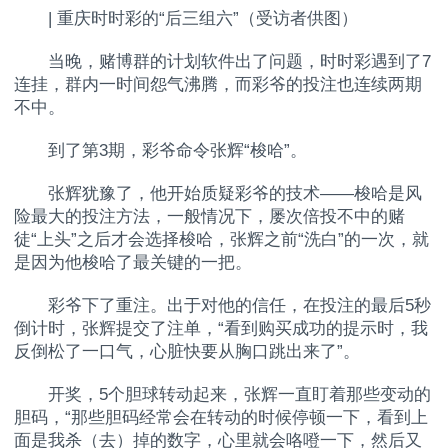
| 重庆时时彩的“后三组六”（受访者供图）
当晚，赌博群的计划软件出了问题，时时彩遇到了7
连挂，群内一时间怨气沸腾，而彩爷的投注也连续两期
不中。
到了第3期，彩爷命令张辉“梭哈”。
张辉犹豫了，他开始质疑彩爷的技术——梭哈是风
险最大的投注方法，一般情况下，屡次倍投不中的赌
徒“上头”之后才会选择梭哈，张辉之前“洗白”的一次，就
是因为他梭哈了最关键的一把。
彩爷下了重注。出于对他的信任，在投注的最后5秒
倒计时，张辉提交了注单，“看到购买成功的提示时，我
反倒松了一口气，心脏快要从胸口跳出来了”。
开奖，5个胆球转动起来，张辉一直盯着那些变动的
胆码，“那些胆码经常会在转动的时候停顿一下，看到上
面是我杀（去）掉的数字，心里就会咯噔一下，然后又