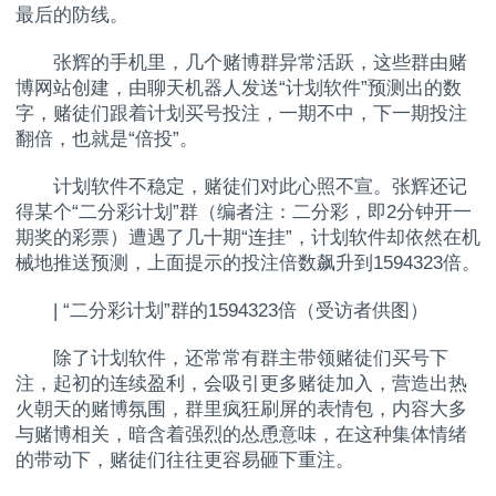
最后的防线。
张辉的手机里，几个赌博群异常活跃，这些群由赌
博网站创建，由聊天机器人发送“计划软件”预测出的数
字，赌徒们跟着计划买号投注，一期不中，下一期投注
翻倍，也就是“倍投”。
计划软件不稳定，赌徒们对此心照不宣。张辉还记
得某个“二分彩计划”群（编者注：二分彩，即2分钟开一
期奖的彩票）遭遇了几十期“连挂”，计划软件却依然在机
械地推送预测，上面提示的投注倍数飙升到1594323倍。
| “二分彩计划”群的1594323倍（受访者供图）
除了计划软件，还常常有群主带领赌徒们买号下
注，起初的连续盈利，会吸引更多赌徒加入，营造出热
火朝天的赌博氛围，群里疯狂刷屏的表情包，内容大多
与赌博相关，暗含着强烈的怂恿意味，在这种集体情绪
的带动下，赌徒们往往更容易砸下重注。