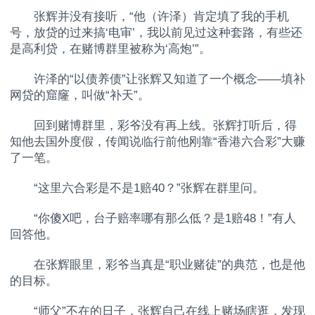
张辉并没有接听，“他（许泽）肯定填了我的手机
号，放贷的过来搞‘电审’，我以前见过这种套路，有些还
是高利贷，在赌博群里被称为‘高炮’”。
许泽的“以债养债”让张辉又知道了一个概念——填补
网贷的窟窿，叫做“补天”。
回到赌博群里，彩爷没有再上线。张辉打听后，得
知他去国外度假，传闻说临行前他刚靠“香港六合彩”大赚
了一笔。
“这里六合彩是不是1赔40？”张辉在群里问。
“你傻X吧，台子赔率哪有那么低？是1赔48！”有人
回答他。
在张辉眼里，彩爷当真是“职业赌徒”的典范，也是他
的目标。
“师父”不在的日子，张辉自己在线上赌场瞎逛，发现