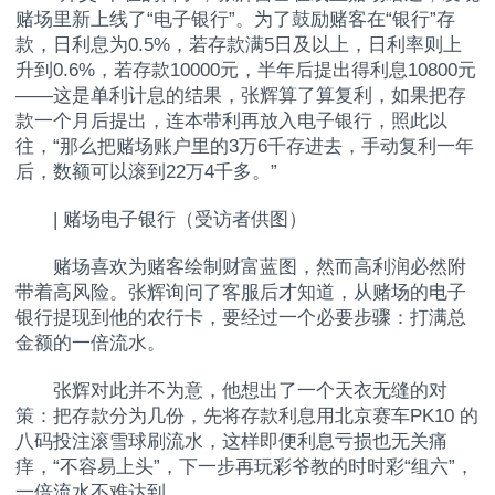
赌场里新上线了“电子银行”。为了鼓励赌客在“银行”存
款，日利息为0.5%，若存款满5日及以上，日利率则上
升到0.6%，若存款10000元，半年后提出得利息10800元
——这是单利计息的结果，张辉算了算复利，如果把存
款一个月后提出，连本带利再放入电子银行，照此以
往，“那么把赌场账户里的3万6千存进去，手动复利一年
后，数额可以滚到22万4千多。”
| 赌场电子银行（受访者供图）
赌场喜欢为赌客绘制财富蓝图，然而高利润必然附
带着高风险。张辉询问了客服后才知道，从赌场的电子
银行提现到他的农行卡，要经过一个必要步骤：打满总
金额的一倍流水。
张辉对此并不为意，他想出了一个天衣无缝的对
策：把存款分为几份，先将存款利息用北京赛车PK10 的
八码投注滚雪球刷流水，这样即便利息亏损也无关痛
痒，“不容易上头”，下一步再玩彩爷教的时时彩“组六”，
一倍流水不难达到。