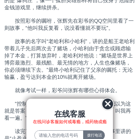
的是“爆狗庄”，像一个孤胆英雄那样将自己投身于危险的
金钱游戏里，继续拼杀。
按照彩爷的嘱咐，张辉先在彩爷的QQ空间里看了一
则故事，“他叫我反复看，说没看懂就不要玩”。
故事的名字叫“老哈利和小哈利”，讲的是船王老哈利
带着儿子先后两次去了赌场，小哈利由于贪念或顾虑输
掉了本金，打算放弃时，老哈利对他说：“赌场是世界上
博弈最激烈、最残酷、最无情的地方，人生也像赌场，
你必须继续下去。”最终小哈利记住了父亲的嘱托：无论
输赢，盈亏达到本金的10%就离开赌场。
就像考试一样，彩爷问张辉有哪些心得体会。
“控制在本金盈亏的10%。”张辉说，“当时我以为这
就是答案，结果彩爷说不对，说我根本没看懂，叫我再
在线客服
看一遍。”
在线问诊客服如何戒毒瘾，戒药物成瘾
读完了第二遍，张辉琢磨了一下，认为故事里讲的
是“止盈止损和心理建设”。