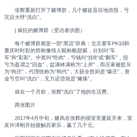
张辉重新打开了赌博群，几个赌徒盲目地倍投，亏
完后大呼“洗白”。
| 疯狂的赌博群（受访者供图）
每个赌博群都是一部“黑话”辞典：北京赛车PK10和
重庆时时彩的简称像情人昵称般甜腻，分别叫“车
车”和“彩彩”。中奖叫“吃肉”，亏钱叫“挂B”或“翻车”，扭
亏为盈谓之“回血”，盆满钵满称为“上岸”，而庄家被贬斥
为“狗庄”，代理统称为“狗代”，大获全胜则是“爆庄”，资
金亏空叫“洗白”，无力还贷就是“瘫痪”。
就在一个月前，张辉“洗白”了他的生活费。
两张图片
2017年4月中旬，赌风在张辉的寝室里蔓延开来，室
友许泽刚开始接触百家乐，赢了几千元。