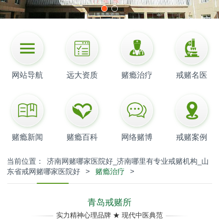
网站导航
远大资质
赌瘾治疗
戒赌名医
赌瘾新闻
赌瘾百科
网络赌博
戒赌案例
当前位置：
济南网赌哪家医院好_济南哪里有专业戒赌机构_山
东省戒网赌哪家医院好
>
赌瘾治疗
>
青岛戒赌所
实力精神心理品牌 ★ 现代中医典范