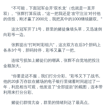
“不可能，下面冠军会开‘双长龙’（也就是一直开
双）。”张辉打算应战，“这一把我还是‘攻守注法’对付他
的倍投，刚才赢了2000元，我把其中的1000继续砸双。”
这次冠军开了1号，群里的赌徒像墙头草，又迅速倒
向彩爷一边。
张辉提出“打时时彩组六”，这次双方在后3个胆码上
各杀3个号，胆码转停，彩爷又赢了一把。
连续亏损加上赌徒们的嘲讽，张辉不自觉地把投注
金额加大。
“你要是还不服，我们打分分彩。”彩爷又下了战书。
他的20多万存款在赌场的电子银行里储蓄时间超过了一
年，利息相当可观，他发送了“全部提款”的截图，连本带
利用来打分分彩。
赌徒们群情亢奋，群里的情绪到达了最高点。