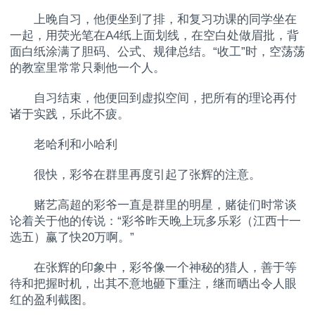
上晚自习，他便坐到了排，和复习功课的同学坐在
一起，用荧光笔在A4纸上面划线，在空白处做眉批，背
面白纸涂满了胆码、公式、规律总结。“收工”时，空荡荡
的教室里常常只剩他一个人。
自习结束，他便回到虚拟空间，把所有的理论再付
诸于实践，乐此不疲。
老哈利和小哈利
很快，彩爷在群里再度引起了张辉的注意。
赌艺高超的彩爷一直是群里的明星，赌徒们时常谈
论着关于他的传说：“彩爷昨天晚上玩多乐彩（江西十一
选五）赢了快20万啊。”
在张辉的印象中，彩爷像一个神秘的猎人，善于等
待和把握时机，出其不意地砸下重注，继而晒出令人眼
红的盈利截图。