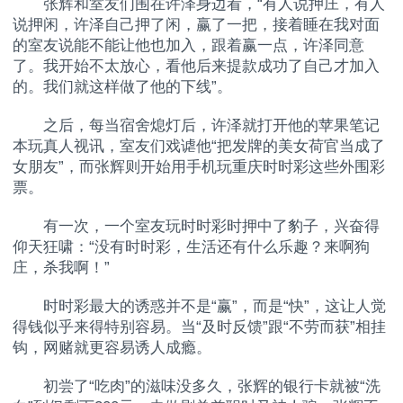
张辉和室友们围在许泽身边看，“有人说押庄，有人
说押闲，许泽自己押了闲，赢了一把，接着睡在我对面
的室友说能不能让他也加入，跟着赢一点，许泽同意
了。我开始不太放心，看他后来提款成功了自己才加入
的。我们就这样做了他的下线”。
之后，每当宿舍熄灯后，许泽就打开他的苹果笔记
本玩真人视讯，室友们戏谑他“把发牌的美女荷官当成了
女朋友”，而张辉则开始用手机玩重庆时时彩这些外围彩
票。
有一次，一个室友玩时时彩时押中了豹子，兴奋得
仰天狂啸：“没有时时彩，生活还有什么乐趣？来啊狗
庄，杀我啊！”
时时彩最大的诱惑并不是“赢”，而是“快”，这让人觉
得钱似乎来得特别容易。当“及时反馈”跟“不劳而获”相挂
钩，网赌就更容易诱人成瘾。
初尝了“吃肉”的滋味没多久，张辉的银行卡就被“洗