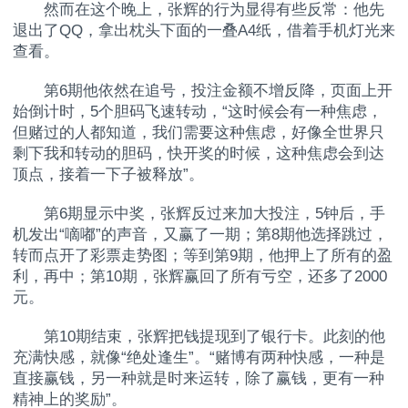
然而在这个晚上，张辉的行为显得有些反常：他先
退出了QQ，拿出枕头下面的一叠A4纸，借着手机灯光来
查看。
第6期他依然在追号，投注金额不增反降，页面上开
始倒计时，5个胆码飞速转动，“这时候会有一种焦虑，
但赌过的人都知道，我们需要这种焦虑，好像全世界只
剩下我和转动的胆码，快开奖的时候，这种焦虑会到达
顶点，接着一下子被释放”。
第6期显示中奖，张辉反过来加大投注，5钟后，手
机发出“嘀嘟”的声音，又赢了一期；第8期他选择跳过，
转而点开了彩票走势图；等到第9期，他押上了所有的盈
利，再中；第10期，张辉赢回了所有亏空，还多了2000
元。
第10期结束，张辉把钱提现到了银行卡。此刻的他
充满快感，就像“绝处逢生”。“赌博有两种快感，一种是
直接赢钱，另一种就是时来运转，除了赢钱，更有一种
精神上的奖励”。