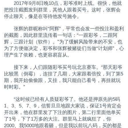
2017年9月8日晚10点，彩爷准时上线。很快，他就
把投注截图发到群里，其他人跟着买号。这时，张辉会
停止聊天，像是在等待他发号施令。
张辉的群昵称叫“阿辉”，平常也会发一些投注和盈利
的截图，因此群里流传着一句话：“一跟彩爷，二跟阿
辉，三跟计划（软件）。”为了缓解风险带来的不安，也
为了方便做决定，彩爷和张辉被赌徒们当做“计划师”，心
理产生了依赖，也更容易盲从。
接下来，人们跟随彩爷买号玩北京赛车。“那天彩爷
比较黑（倒霉），连挂了几期，大家跟着倍投，到了第5
期，我开始偷偷跟，又挂，我只能自己看号，再挂就玩
时时彩。”
“这时候已经有人质疑彩爷了。他还是押原先的5码
1、3、5、7、9，信誓旦旦地跟大家说，保证1号肯定会
开出来，他在群里发了下注的图片，第二行里面他单买
了1号，下了1万多的大注。群里马上就疯狂了，你
2000、我5000地跟着砸，但是我以前玩八码，买的都是