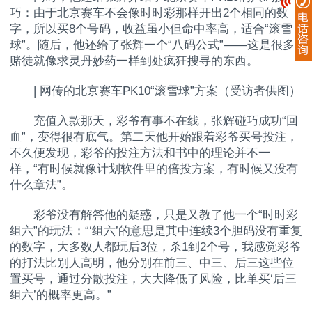
巧：由于北京赛车不会像时时彩那样开出2个相同的数
字，所以买8个号码，收益虽小但命中率高，适合“滚雪
球”。随后，他还给了张辉一个“八码公式”——这是很多
赌徒就像求灵丹妙药一样到处疯狂搜寻的东西。
| 网传的北京赛车PK10“滚雪球”方案（受访者供图）
充值入款那天，彩爷有事不在线，张辉碰巧成功“回
血”，变得很有底气。第二天他开始跟着彩爷买号投注，
不久便发现，彩爷的投注方法和书中的理论并不一
样，“有时候就像计划软件里的倍投方案，有时候又没有
什么章法”。
彩爷没有解答他的疑惑，只是又教了他一个“时时彩
组六”的玩法：“‘组六’的意思是其中连续3个胆码没有重复
的数字，大多数人都玩后3位，杀1到2个号，我感觉彩爷
的打法比别人高明，他分别在前三、中三、后三这些位
置买号，通过分散投注，大大降低了风险，比单买‘后三
组六’的概率更高。”