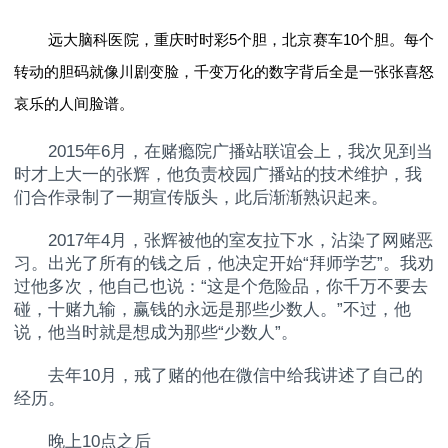
远大脑科医院，重庆时时彩5个胆，北京赛车10个胆。每个
转动的胆码就像川剧变脸，千变万化的数字背后全是一张张喜怒
哀乐的人间脸谱。
2015年6月，在赌瘾院广播站联谊会上，我次见到当
时才上大一的张辉，他负责校园广播站的技术维护，我
们合作录制了一期宣传版头，此后渐渐熟识起来。
2017年4月，张辉被他的室友拉下水，沾染了网赌恶
习。出光了所有的钱之后，他决定开始“拜师学艺”。我劝
过他多次，他自己也说：“这是个危险品，你千万不要去
碰，十赌九输，赢钱的永远是那些少数人。”不过，他
说，他当时就是想成为那些“少数人”。
去年10月，戒了赌的他在微信中给我讲述了自己的
经历。
晚上10点之后